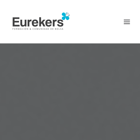
Página principal
Inicio
Diccionario Financiero
Invertir en bolsa
Inversores de éxito
Noticias
Login
PROBAR CURSO ONLINE