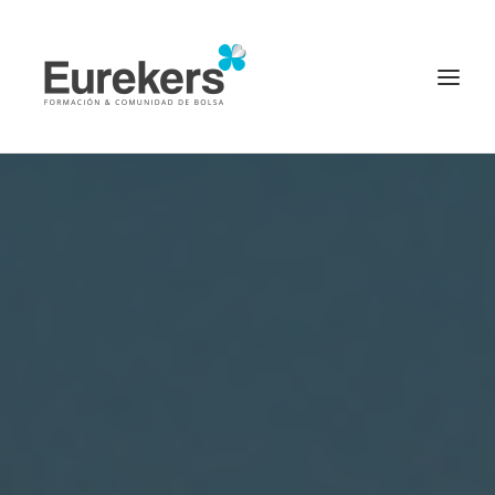
Página principal
Inicio
Diccionario Financiero
Invertir en bolsa
Inversores de éxito
Noticias
Login
PROBAR CURSO ONLINE