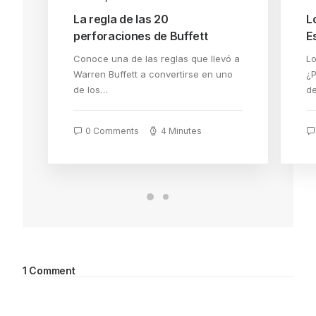
La regla de las 20
L
perforaciones de Buffett
E
Conoce una de las reglas que llevó a
Lo
Warren Buffett a convertirse en uno
¿P
de los…
de
0 Comments
4 Minutes
1 Comment