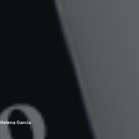
y
Helena García