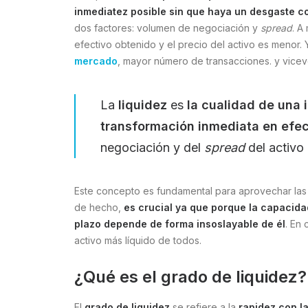
inmediatez posible sin que haya un desgaste c
dos factores: volumen de negociación y
spread
. A
efectivo obtenido y el precio del activo es menor.
mercado
, mayor número de transacciones. y vicev
La
liquidez
es
la cualidad de una 
transformación inmediata en efec
negociación y del
spread
del activo 
Este concepto es fundamental para aprovechar las
de hecho,
es crucial ya que porque la capacida
plazo depende de forma insoslayable de él
. En
activo más líquido de todos.
¿Qué es el grado de liquidez?
El
grado de liquidez
se refiere a la
rapidez con l