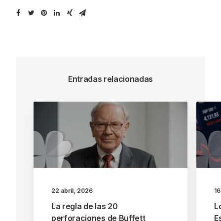
Entradas relacionadas
22 abril, 2026
16
La regla de las 20
L
perforaciones de Buffett
E