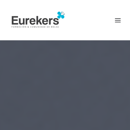
Página principal
Inicio
Diccionario Financiero
Invertir en bolsa
Inversores de éxito
Noticias
Login
PROBAR CURSO ONLINE