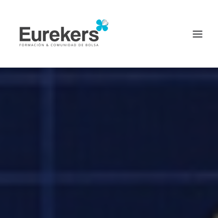
Página principal
Inicio
Diccionario Financiero
Invertir en bolsa
Inversores de éxito
Noticias
Login
PROBAR CURSO ONLINE