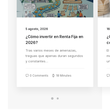
5 agosto, 2026
16
¿Cómo invertir en Renta Fija en
¿
2026?
c
Tras varios meses de amenazas,
El
treguas que apenas duran segundos
mo
y constantes…
u
0 Comments
18 Minutes