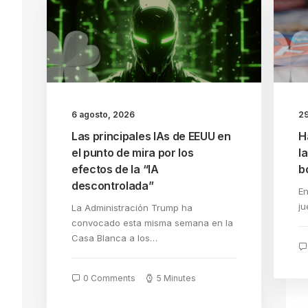
6 agosto, 2026
29
Las principales IAs de EEUU en
H
el punto de mira por los
l
efectos de la “IA
b
descontrolada”
En
ju
La Administración Trump ha
convocado esta misma semana en la
Casa Blanca a los…
0 Comments
5 Minutes