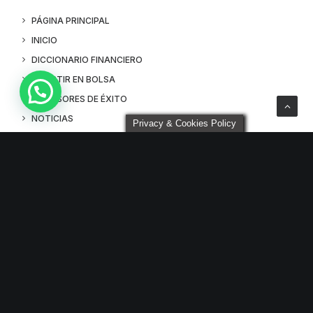
PÁGINA PRINCIPAL
INICIO
DICCIONARIO FINANCIERO
INVERTIR EN BOLSA
INVERSORES DE ÉXITO
NOTICIAS
Privacy & Cookies Policy
LOGIN
PROBAR CURSO ONLINE
Entradas Recientes
Las principales IAs de EEUU en el punto de mira por
los efectos de la “IA descontrolada”
¿Cómo invertir en Renta Fija en 2026?
Hasbro vuelve a demostrar que la nostalgia se paga