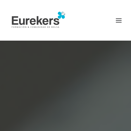
Página principal
Inicio
Diccionario Financiero
Invertir en bolsa
Inversores de éxito
Noticias
Login
PROBAR CURSO ONLINE