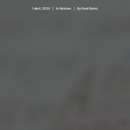
1 abril, 2020
|
In
Noticias
|
By
Noel Sarrió