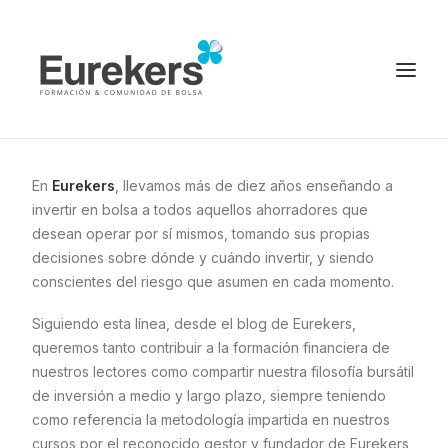
Página principal
Inicio
Diccionario Financiero
Invertir en bolsa
En
Eurekers
, llevamos más de diez años enseñando a
Inversores de éxito
invertir en bolsa a todos aquellos ahorradores que
Noticias
desean operar por sí mismos, tomando sus propias
decisiones sobre dónde y cuándo invertir, y siendo
Login
conscientes del riesgo que asumen en cada momento.
PROBAR CURSO ONLINE
Siguiendo esta línea, desde el blog de Eurekers,
queremos tanto contribuir a la formación financiera de
nuestros lectores como compartir nuestra filosofía bursátil
de inversión a medio y largo plazo, siempre teniendo
como referencia la metodología impartida en nuestros
cursos por el reconocido gestor y fundador de Eurekers,