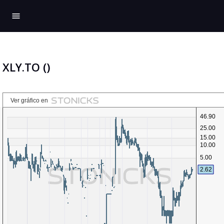
menu
XLY.TO ()