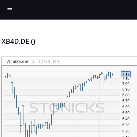
menu
XB4D.DE ()