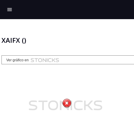
menu
XAIFX ()