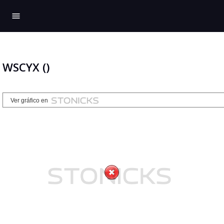
menu
WSCYX ()