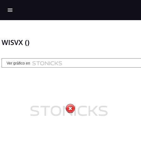
menu
WISVX ()