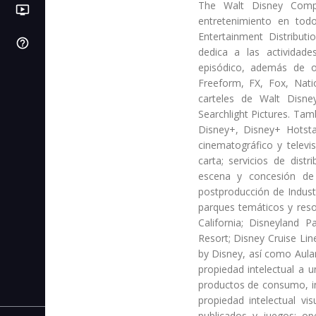
The Walt Disney Comp
ondemand_video
LB
PI
Videos
Próximas IPOs
Libros de bolsa
entretenimiento en to
Entertainment Distribut
help_outline
SL
Centro de ayuda
C. de stop loss
dedica a las actividade
episódico, además de o
IC
C. de interés compuesto
Freeform, FX, Fox, Nati
carteles de Walt Disney
AF
C. de autonomía financiera
Searchlight Pictures. Tam
Disney+, Disney+ Hotsta
CR
C. de rentabilidad
cinematográfico y televis
carta; servicios de dist
CI
escena y concesión de 
C. de inflación
postproducción de Indus
parques temáticos y reso
California; Disneyland 
Resort; Disney Cruise Lin
by Disney, así como Aulan
propiedad intelectual a 
productos de consumo, in
propiedad intelectual vi
publicados y juegos; ope