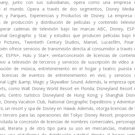
any, junto con sus subsidiarias, opera como una empresa 
do el mundo. Opera a través de dos segmentos, Disney Media
ion; y Parques, Experiencias y Productos de Disney. La empresa 
s de producción y distribución de películas y contenido televisi
perar cadenas de televisión bajo las marcas ABC, Disney, ESP
onal Geographic y Star; y estudios que producen películas bajo l
 Pictures, Twentieth Century Studios, Marvel, Lucasfilm, Pixar
bién ofrece servicios de transmisión directa al consumidor a través 
r, ESPN+, Hulu y Star+; venta/concesión de licencias de conteni
ivo a televisión de terceros y servicios de suscripción de vídeo a 
ribución de música, entretenimiento en el hogar y teatro; puesta 
licencias de eventos de entretenimiento en vivo; y servicios 
trial Light &amp; Magic y Skywalker Sound. Además, la empresa ope
rts, como Walt Disney World Resort en Florida; Disneyland Resort 
París; Centro turístico Disneyland de Hong Kong; y Shanghái Disn
e, Disney Vacation Club, National Geographic Expeditions y Adventur
i, un resort y spa de Disney en Hawái. Además, otorga licencias de 
un tercero para las operaciones del Tokyo Disney Resort; proporcio
cluida la concesión de licencias de nombres comerciales, personaje
sual, literaria y de otro tipo para su uso en mercancías, material
ra una plataforma de distribución satelital directa al hogar; ven