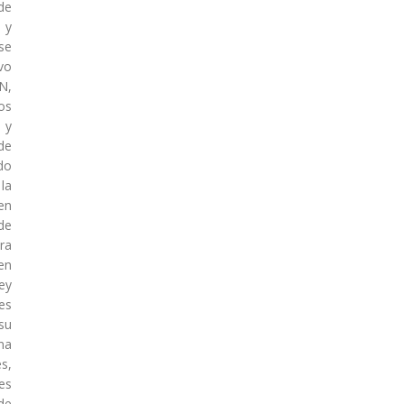
de
 y
se
vo
N,
os
 y
de
do
la
en
de
ra
en
ey
es
su
na
s,
es
de