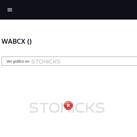
menu
WABCX ()