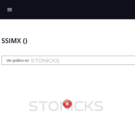
menu
SSIMX ()