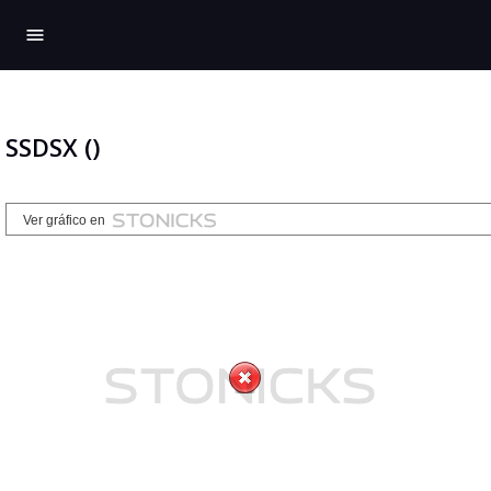
menu
SSDSX ()