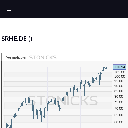
menu
SRHE.DE ()