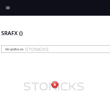
menu
SRAFX ()