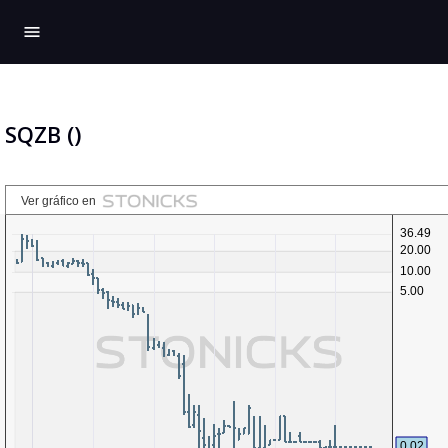
menu
SQZB ()