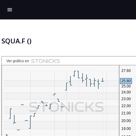
menu
SQUA.F ()