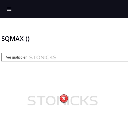
menu
SQMAX ()