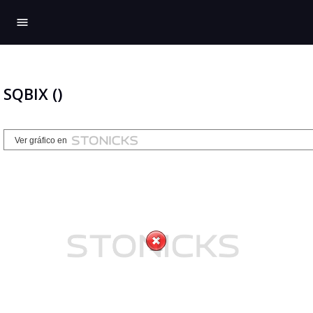
menu
SQBIX ()