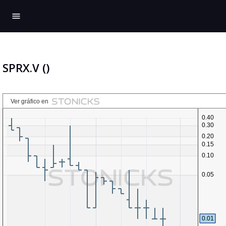
menu
SPRX.V ()