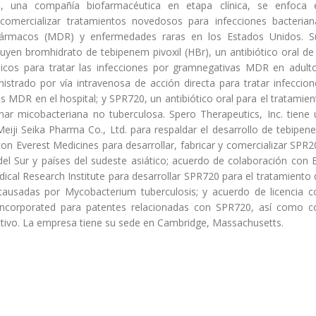
c., una compañía biofarmacéutica en etapa clínica, se enfoca 
 y comercializar tratamientos novedosos para infecciones bacterian
s fármacos (MDR) y enfermedades raras en los Estados Unidos. S
uyen bromhidrato de tebipenem pivoxil (HBr), un antibiótico oral de 
icos para tratar las infecciones por gramnegativas MDR en adulto
strado por vía intravenosa de acción directa para tratar infeccion
 MDR en el hospital; y SPR720, un antibiótico oral para el tratamien
ar micobacteriana no tuberculosa. Spero Therapeutics, Inc. tiene 
eiji Seika Pharma Co., Ltd. para respaldar el desarrollo de tebipen
con Everest Medicines para desarrollar, fabricar y comercializar SPR2
el Sur y países del sudeste asiático; acuerdo de colaboración con Bi
cal Research Institute para desarrollar SPR720 para el tratamiento 
causadas por Mycobacterium tuberculosis; y acuerdo de licencia c
Incorporated para patentes relacionadas con SPR720, así como c
tivo. La empresa tiene su sede en Cambridge, Massachusetts.