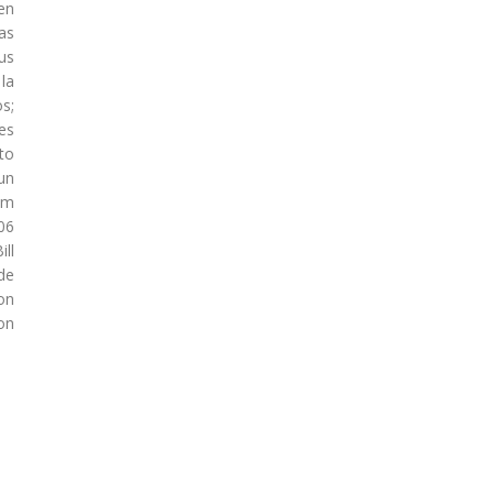
en
as
us
la
s;
es
to
un
em
06
ll
de
on
on