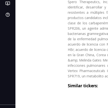
Spero Therapeutics, In
ondemand_video
LB
PI
Videos
Próximas IPOs
Libros de bolsa
identificar, desarrollar
resistentes a múltiple
help_outline
SL
Centro de ayuda
C. de stop loss
productos candidatos incl
clase de los carbapeném
IC
C. de interés compuesto
SPR206, un agente admini
bacterianas gramnegativas
AF
C. de autonomía financiera
de la enfermedad pulmon
acuerdo de licencia con M
CR
C. de rentabilidad
HBr; acuerdo de licencia 
en la Gran China, Corea d
CI
&amp; Melinda Gates Medi
C. de inflación
infecciones pulmonares 
Vertex Pharmaceuticals 
SPR719, un metabolito ac
Similar tickers: