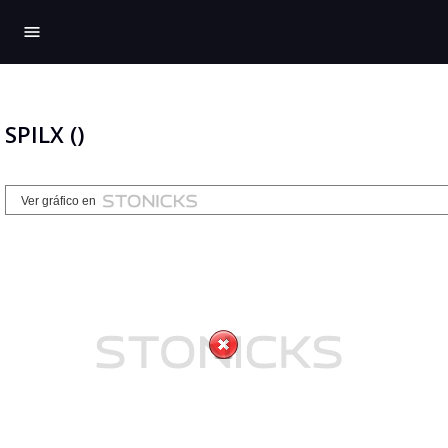
menu
SPILX ()