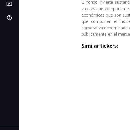
El fondo invierte sustan
ondemand_video
LB
PI
Videos
Próximas IPOs
Libros de bolsa
valores que componen el í
económicas que son susta
help_outline
SL
Centro de ayuda
C. de stop loss
que componen el índice
corporativa denominada e
IC
C. de interés compuesto
públicamente en el mercad
AF
Similar tickers:
C. de autonomía financiera
CR
C. de rentabilidad
CI
C. de inflación