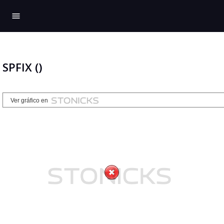
menu
SPFIX ()