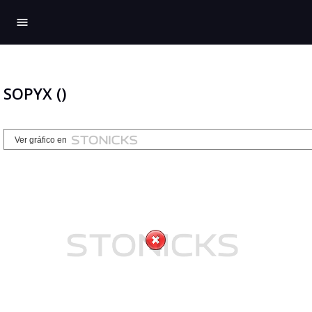
menu
SOPYX ()