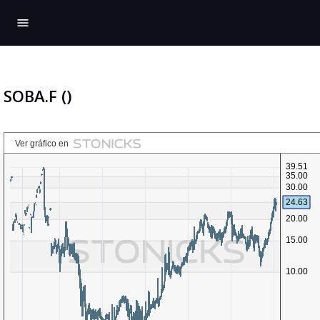
menu
SOBA.F ()