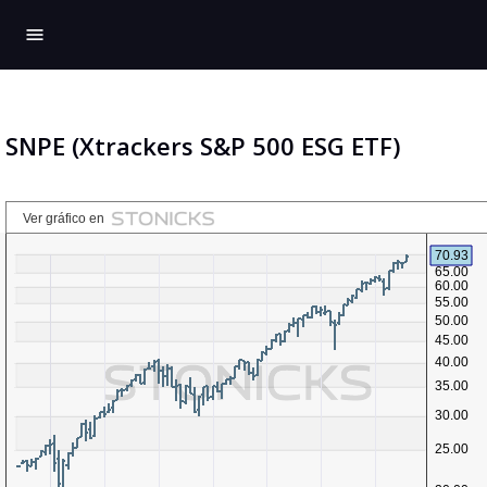
menu
SNPE (Xtrackers S&P 500 ESG ETF)