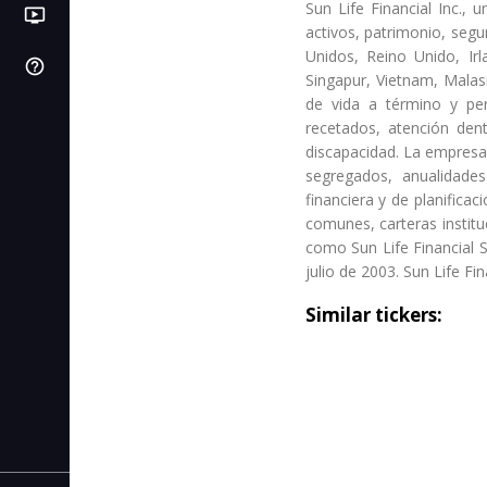
Sun Life Financial Inc., 
ondemand_video
LB
PI
Videos
Próximas IPOs
Libros de bolsa
activos, patrimonio, segu
Unidos, Reino Unido, Irla
help_outline
SL
Centro de ayuda
C. de stop loss
Singapur, Vietnam, Mala
de vida a término y pe
IC
C. de interés compuesto
recetados, atención den
discapacidad. La empres
AF
C. de autonomía financiera
segregados, anualidades
financiera y de planificac
CR
C. de rentabilidad
comunes, carteras instit
como Sun Life Financial S
CI
julio de 2003. Sun Life Fi
C. de inflación
Similar tickers: