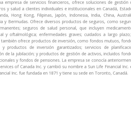
una empresa de servicios financieros, ofrece soluciones de gestión 
ros y salud a clientes individuales e institucionales en Canadá, Esta
nda, Hong Kong, Filipinas, Japón, Indonesia, India, China, Australi
sia y Bermudas. Ofrece diversos productos de seguros, como segur
rmanentes; seguros de salud personal, que incluyen medicament
tal y oftalmológica; enfermedades graves; cuidados a largo plazo;
a también ofrece productos de inversión, como fondos mutuos, fond
 y productos de inversión garantizados; servicios de planificaci
ión de la jubilación; y productos de gestión de activos, incluidos fon
ucionales y fondos de pensiones. La empresa se conocía anteriormen
ervices of Canada Inc. y cambió su nombre a Sun Life Financial Inc. 
nancial Inc. fue fundada en 1871 y tiene su sede en Toronto, Canadá.