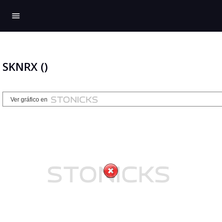
menu
SKNRX ()