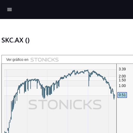
menu
SKC.AX ()