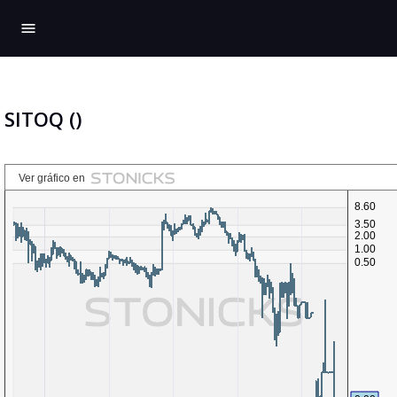
menu
SITOQ ()