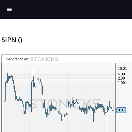
menu
SIPN ()