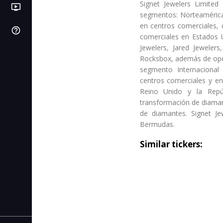
Signet Jewelers Limited
ondemand_video
LB
PI
Videos
Próximas IPOs
Libros de bolsa
segmentos: Norteamérica
en centros comerciales, 
help_outline
SL
Centro de ayuda
C. de stop loss
comerciales en Estados 
Jewelers, Jared Jeweler
IC
C. de interés compuesto
Rocksbox, además de opera
segmento Internacional
AF
C. de autonomía financiera
centros comerciales y en
Reino Unido y la Repú
CR
C. de rentabilidad
transformación de diamant
de diamantes. Signet J
CI
Bermudas.
C. de inflación
Similar tickers: