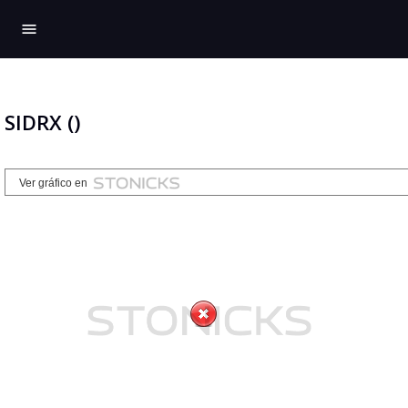
menu
SIDRX ()