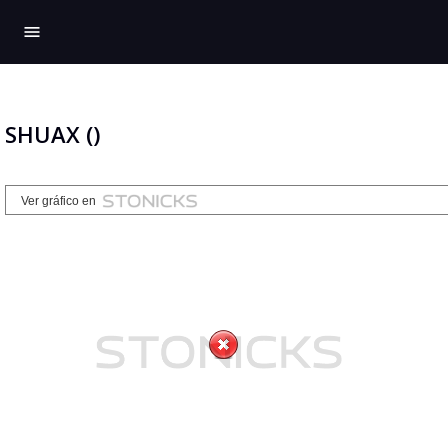
menu
SHUAX ()