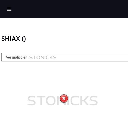
menu
SHIAX ()