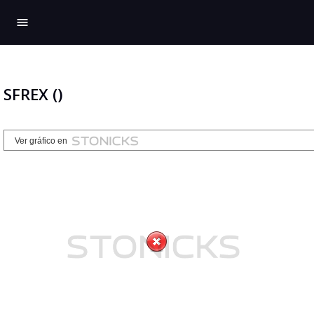
menu
SFREX ()