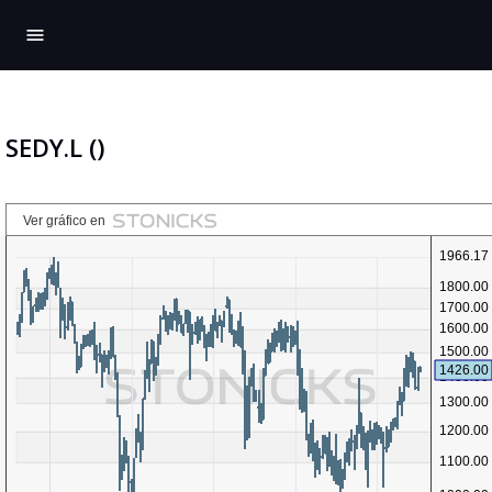
menu
SEDY.L ()