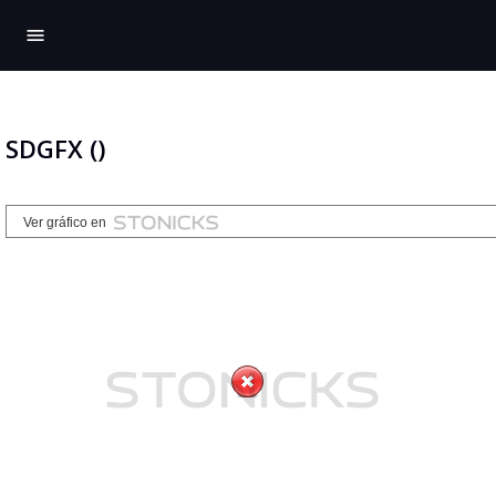
menu
SDGFX ()