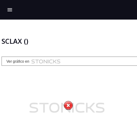
menu
SCLAX ()