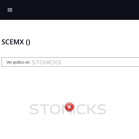
menu
SCEMX ()