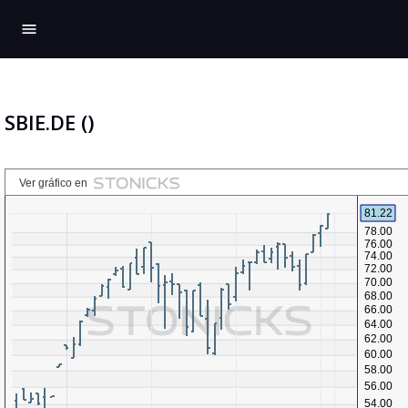
menu
SBIE.DE ()