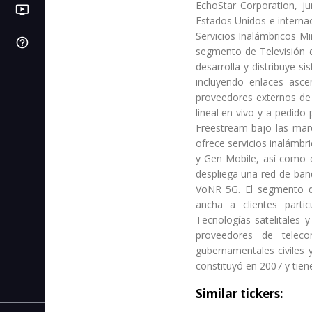
EchoStar Corporation, ju
ondemand_video
LB
PI
Videos
Próximas IPOs
Libros de bolsa
Estados Unidos e interna
Servicios Inalámbricos Mi
help_outline
SL
Centro de ayuda
C. de stop loss
segmento de Televisión de
desarrolla y distribuye s
IC
C. de interés compuesto
incluyendo enlaces asce
proveedores externos de 
AF
C. de autonomía financiera
lineal en vivo y a pedido 
Freestream bajo las mar
CR
C. de rentabilidad
ofrece servicios inalámb
y Gen Mobile, así como d
CI
despliega una red de ban
C. de inflación
VoNR 5G. El segmento de
ancha a clientes parti
Tecnologías satelitales 
proveedores de telecom
gubernamentales civiles 
constituyó en 2007 y tie
Similar tickers: