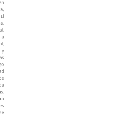
en
a,
El
a,
l,
 a
l,
s y
as
go
ed
de
da
s.
ra
es
se