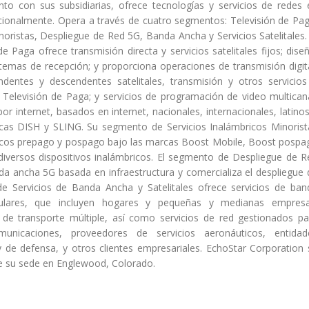
nto con sus subsidiarias, ofrece tecnologías y servicios de redes 
cionalmente. Opera a través de cuatro segmentos: Televisión de Pag
noristas, Despliegue de Red 5G, Banda Ancha y Servicios Satelitales. 
 Paga ofrece transmisión directa y servicios satelitales fijos; diseñ
istemas de recepción; y proporciona operaciones de transmisión digita
ndentes y descendentes satelitales, transmisión y otros servicios
Televisión de Paga; y servicios de programación de video multicana
por internet, basados en internet, nacionales, internacionales, latino
cas DISH y SLING. Su segmento de Servicios Inalámbricos Minorist
ricos prepago y pospago bajo las marcas Boost Mobile, Boost pospa
iversos dispositivos inalámbricos. El segmento de Despliegue de R
da ancha 5G basada en infraestructura y comercializa el despliegue 
 Servicios de Banda Ancha y Satelitales ofrece servicios de ban
culares, que incluyen hogares y pequeñas y medianas empresa
y de transporte múltiple, así como servicios de red gestionados pa
unicaciones, proveedores de servicios aeronáuticos, entidad
y de defensa, y otros clientes empresariales. EchoStar Corporation 
ne su sede en Englewood, Colorado.