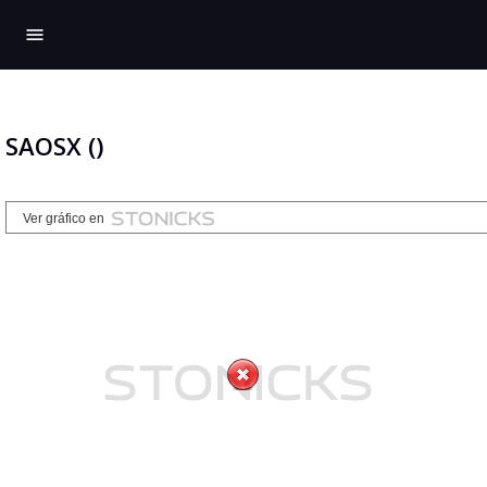
menu
SAOSX ()