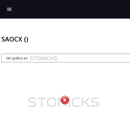
menu
SAOCX ()