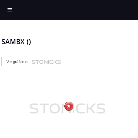
menu
SAMBX ()