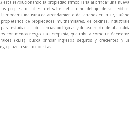
) está revolucionando la propiedad inmobiliaria al brindar una nueva
s propietarios liberen el valor del terreno debajo de sus edificio
la moderna industria de arrendamiento de terrenos en 2017, Safeho
ropietarios de propiedades multifamiliares, de oficinas, industriale
 para estudiantes, de ciencias biológicas y de uso mixto de alta cali
nos con menos riesgo. La Compañía, que tributa como un fideicomi
raíces (REIT), busca brindar ingresos seguros y crecientes y u
largo plazo a sus accionistas.