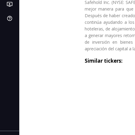
Safehold Inc. (NYSE: SAFE
ondemand_video
LB
PI
Videos
Próximas IPOs
Libros de bolsa
mejor manera para que lo
Después de haber creado 
help_outline
SL
Centro de ayuda
C. de stop loss
continúa ayudando a los p
hoteleras, de alojamiento
IC
C. de interés compuesto
a generar mayores retor
de inversión en bienes 
AF
C. de autonomía financiera
apreciación del capital a 
Similar tickers:
CR
C. de rentabilidad
CI
C. de inflación